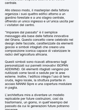
centrale.
Allo stesso modo, il masterplan della fattoria
organizza i suoi quattro edifici attorno a un
giardino forestale e a uno stagno centrale,
offrendo un unico ingresso e un’unica uscita per
i visitatori del centro.
“Imparare dal passato” è il semplice
messaggio alla base delle fattorie innovative
del Ghana. Questo concetto viene celebrato nel
design delle facciate, caratterizzate da elementi
giocosi e simboli intagliati che creano una
composizione iconica capace di valorizzare le
radici dell’agricoltura africana.
Questi simboli sono ricavati attraverso tagli
personalizzati sui pannelli innovativi ISOPAN
ADDWIND. Gli elementi ritagliati vengono poi
riutilizzati come tavoli e sedute per le aree
esterne. Inoltre, l’edificio integra l’uso di terra
cruda, legno locale, la struttura portante in
acciaio MANNI Sipre e una copertura modulare
in paglia.
L’architettura mira a diventare un modello
replicabile per future costruzioni, così da
trasformarsi, un giorno, in quell’esempio del
passato da cui le generazioni future potranno
imparare.